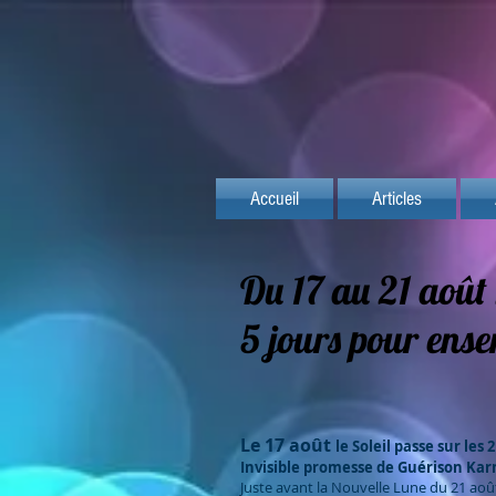
Accueil
Articles
Du 17 au 21 août
5 jours pour ense
Le 17 août
le Soleil passe sur les
Invisible
promesse de
Guérison Ka
Juste avant la Nouvelle Lune du 21 ao