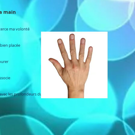
 la main
exerce ma volonté
 bien placée
vourer
associe
avec les profondeurs du ciel et de la terre