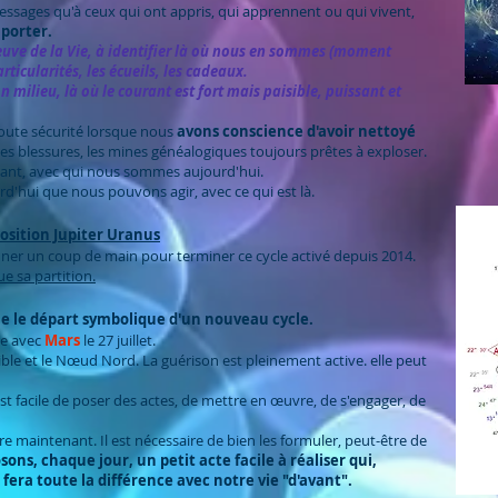
essages qu'à ceux qui ont appris, qui apprennent ou qui vivent,
 porter.
 fleuve de la Vie, à identifier là où nous en sommes (moment
rticularités, les écueils, les cadeaux.
 milieu, là où le courant est fort mais paisible, puissant et
oute sécurité lorsque nous
avons conscience d'avoir nettoyé
 les blessures, les mines généalogiques toujours prêtes à exploser.
nant, avec qui nous sommes aujourd'hui.
rd'hui que nous pouvons agir, avec ce qui est là.
position Jupiter Uranus
nner un coup de main pour terminer ce cycle activé depuis 2014.
ue sa partition.
e le départ symbolique d'un nouveau cycle.
e avec
Mars
le 27 juillet.
ible et le Nœud Nord. La guérison est pleinement active. elle peut
 facile de poser des actes, de mettre en œuvre, de s'engager, de
e maintenant. Il est nécessaire de bien les formuler, peut-être de
sons, chaque jour, un petit acte facile à réaliser qui,
fera toute la différence avec notre vie "d'avant".