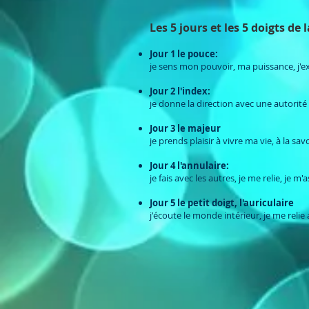
Les 5 jours et les 5 doigts de
Jour 1 le pouce:
je sens mon pouvoir, ma puissance, j'
Jour 2 l'index:
je donne la direction avec une autorité
Jour 3 le majeur
je prends plaisir à vivre ma vie, à la sa
Jour 4 l'annulaire:
je fais avec les autres, je me relie, je m'
Jour 5 le petit doigt, l'auriculaire
j'écoute le monde intérieur, je me relie 