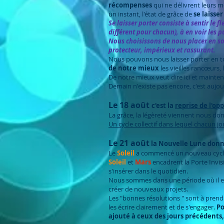
récompenses
qui ne délivrent leurs m
un instant, l'état de grâce de
se laisser
Se laisser porter consiste à sentir le
différent pour chacun), à en voir les pa
Nous choisissons de nous placer en son
protecteur, impérieux et rassurant.
Nous pouvons nous laisser porter en t
de notre mieux
les vieilles rancœurs,
De notre mieux veut dire ici et mainte
Demain n'existe pas encore, c'est aujou
Le 18 août
c'est la
reprise de l'op
La grâce, la légèreté viennent nous do
Un cycle collectif dans lequel chacun jo
Le 21 août
la Nouvelle Lune donn
Le
Soleil
a commencé un nouveau cycl
Soleil
et
Mars
encadrent la Porte Invis
s'insérer dans le quotidien.
Nous sommes dans une période où il est
créer de nouveaux projets.
Les "bonnes résolutions " sont à prendr
les écrire clairement et de s'engager.
Po
ajouté à ceux des jours précédents, 