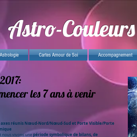
Astro-Couleurs
Astrologie
Cartes Amour de Soi
Accompagnement
 2017:
mencer les 7 ans à venir
 2 axes réunis
Nœud-Nord/Nœud-Sud
et
Porte Visible/Porte
rmique
ût nous vivons une
période symbolique de bilans, de