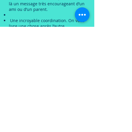
là un message très encourageant d’un
ami ou d’un parent.
Une incroyable coordination. On vous
livre une chose après l’autre
exactement au moment idéal. Tout
s’enchaîne parfaitement.
Bien que ce ne soient là que quelques
exemples, la synchronicité peut se
produire dans de nombreux domaines
de votre vie. Même par l’expérience du
11H11, en tant que confirmation de
vos pensées…
Avez-vous vécu l’une de ces
synchronicités? Avez-vous des
exemples d’autres synchronicités?
Notez que certains psychologues se
servent d’ailleurs d’événements
importants pour aider leurs patients..
ainsi ils parviennent à trouver des