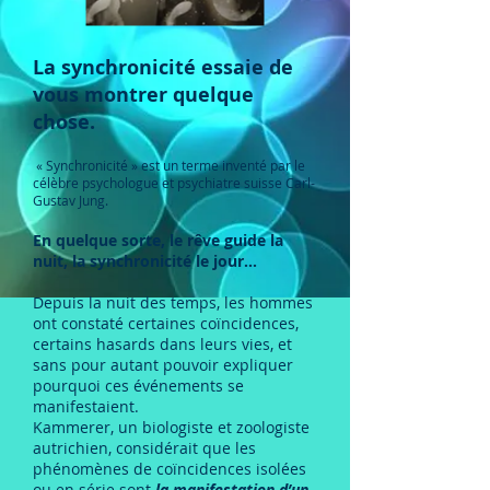
La synchronicité essaie de
vous montrer quelque
chose.
« Synchronicité » est un terme inventé par le
célèbre psychologue et psychiatre suisse Carl-
Gustav Jung.
En quelque sorte, le rêve guide la
nuit, la synchronicité le jour…
Depuis la nuit des temps, les hommes
ont constaté certaines coïncidences,
certains hasards dans leurs vies, et
sans pour autant pouvoir expliquer
pourquoi ces événements se
manifestaient.
Kammerer, un biologiste et zoologiste
autrichien, considérait que les
phénomènes de coïncidences isolées
ou en série sont
la manifestation d’un