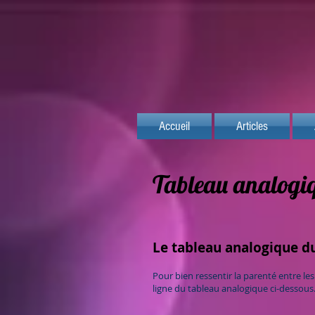
Accueil
Articles
Tableau analogiq
Le tableau analogique d
Pour bien ressentir la parenté entre l
ligne du tableau analogique ci-dessous