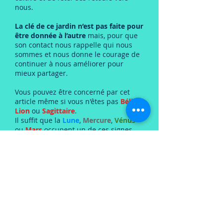
nous.
La clé de ce jardin n’est pas faite pour
être donnée à l’autre
mais, pour que
son contact nous rappelle qui nous
sommes et nous donne le courage de
continuer à nous améliorer pour
mieux partager.
Vous pouvez être concerné par cet
article même si vous n'êtes pas
Bélier,
Lion
ou
Sagittaire
.
Il suffit que la
Lune
,
Mercure
,
Vénus
ou
Mars
occupent un de ces signes
pour que cela entre en résonance.
Et les
signes de Feu
qui ont
Lune
,
Mercure
,
Vénus
ou
Mars
en signes
d'
Eau
ou de
Terre
seront moins
concernés par la difficulté à découvrir
leur jardin secret dans la première
partie de la vie.