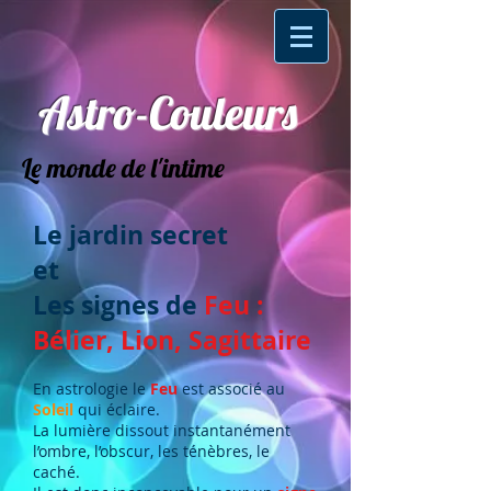
Astro-Couleurs
Le monde de l'intime
Le jardin secret
et
Les signes de
Feu :
Bélier, Lion, Sagittaire
En astrologie le
Feu
est associé au
Soleil
qui éclaire.
La lumière dissout instantanément
l’ombre, l’obscur, les ténèbres, le
caché.