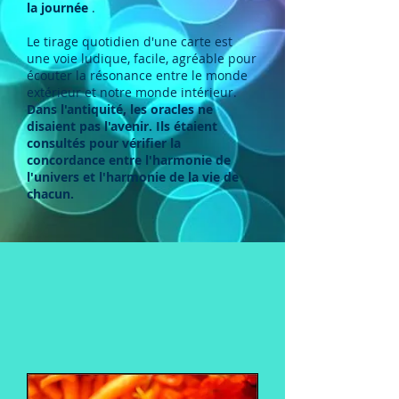
la journée
.
Le tirage quotidien d'une carte est
une voie ludique, facile, agréable pour
écouter la résonance entre le monde
extérieur et notre monde intérieur.
Dans l'antiquité, les oracles ne
disaient pas l'avenir. Ils étaient
consultés pour vérifier la
concordance entre l'harmonie de
l'univers et l'harmonie de la vie de
chacun.