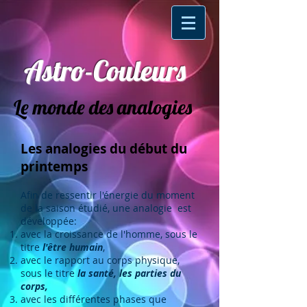
Astro-Couleurs
Le monde des analogies
Les analogies du début du
printemps
Afin de ressentir l'énergie du moment
de la saison étudié, une analogie est
développée:
avec la croissance de l'homme, sous le
titre
l'être humain
,
avec le rapport au corps physique,
sous le titre
la santé, les parties du
corps,
avec les différentes phases que