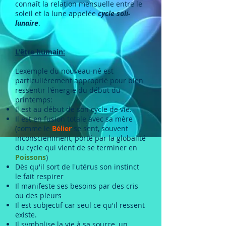
connaît la relation mensuelle entre le
soleil et la lune appelée
cycle soli-
lunaire
.
L'être humain:
L'exemple du nouveau-né est
particulièrement approprié pour bien
ressentir l'énergie du début du
printemps:
Il est au début de son cycle de vie.
Il est en fusion totale avec sa mère
(comme le
Bélier
se sent, souvent
inconsciemment, porté par la globalité
du cycle qui vient de se termin
er en
Poissons
)
Dès qu'il sort de l'utérus son instinct
le fait respirer
Il manifeste ses besoins par des cris
ou des pleurs
Il est subjectif car seul ce qu'il ressent
existe.
Il symbolise la vie à sa source, un